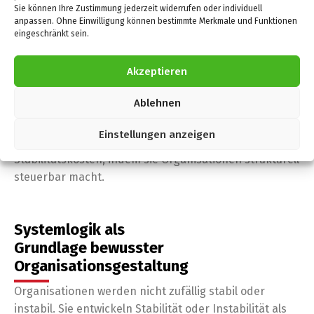
Sie können Ihre Zustimmung jederzeit widerrufen oder individuell
anpassen. Ohne Einwilligung können bestimmte Merkmale und Funktionen
wachsende Führungsaufwände
eingeschränkt sein.
zunehmende Abhängigkeit von
Schlüsselpersonen
Akzeptieren
steigende Risiken bei Wachstum oder
Ablehnen
Transformation
Einstellungen anzeigen
Systemische Führung reduziert diese
Stabilitätskosten, indem sie Organisationen strukturell
steuerbar macht.
Systemlogik als
Grundlage bewusster
Organisationsgestaltung
Organisationen werden nicht zufällig stabil oder
instabil. Sie entwickeln Stabilität oder Instabilität als