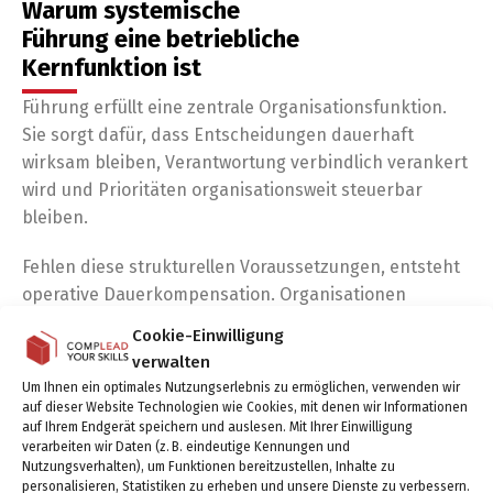
Warum systemische
Führung eine betriebliche
Kernfunktion ist
Führung erfüllt eine zentrale Organisationsfunktion.
Sie sorgt dafür, dass Entscheidungen dauerhaft
wirksam bleiben, Verantwortung verbindlich verankert
wird und Prioritäten organisationsweit steuerbar
bleiben.
Fehlen diese strukturellen Voraussetzungen, entsteht
operative Dauerkompensation. Organisationen
bleiben leistungsfähig – allerdings mit steigenden
Cookie-Einwilligung
Stabilitätskosten.
verwalten
Um Ihnen ein optimales Nutzungserlebnis zu ermöglichen, verwenden wir
Diese zeigen sich typischerweise durch:
auf dieser Website Technologien wie Cookies, mit denen wir Informationen
auf Ihrem Endgerät speichern und auslesen. Mit Ihrer Einwilligung
verlängerte Entscheidungszyklen
verarbeiten wir Daten (z. B. eindeutige Kennungen und
Nutzungsverhalten), um Funktionen bereitzustellen, Inhalte zu
personalisieren, Statistiken zu erheben und unsere Dienste zu verbessern.
steigende Abstimmungskosten