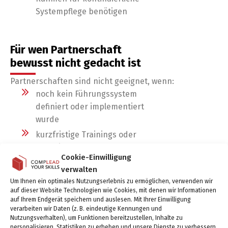
Systempflege benötigen
Für wen Partnerschaft
bewusst nicht gedacht ist
Partnerschaften sind nicht geeignet, wenn:
noch kein Führungssystem
definiert oder implementiert
wurde
kurzfristige Trainings oder
Coachingmaßnahmen
Cookie-Einwilligung
gesucht werden
verwalten
Führung primär über
Um Ihnen ein optimales Nutzungserlebnis zu ermöglichen, verwenden wir
kulturelle Initiativen
auf dieser Website Technologien wie Cookies, mit denen wir Informationen
auf Ihrem Endgerät speichern und auslesen. Mit Ihrer Einwilligung
verändert werden soll
verarbeiten wir Daten (z. B. eindeutige Kennungen und
strukturelle Klarheit bewusst
Nutzungsverhalten), um Funktionen bereitzustellen, Inhalte zu
personalisieren, Statistiken zu erheben und unsere Dienste zu verbessern.