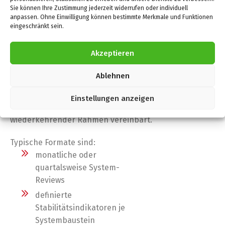
vermieden wird
Sie können Ihre Zustimmung jederzeit widerrufen oder individuell
Partnerschaft ersetzt keine
anpassen. Ohne Einwilligung können bestimmte Merkmale und Funktionen
Führungsarchitektur. Sie sichert
eingeschränkt sein.
deren langfristige Wirksamkeit.
Akzeptieren
Format und
Ablehnen
Zusammenarbeit
Einstellungen anzeigen
Partnerschaften werden als strukturierter,
wiederkehrender Rahmen vereinbart.
Typische Formate sind:
monatliche oder
quartalsweise System-
Reviews
definierte
Stabilitätsindikatoren je
Systembaustein