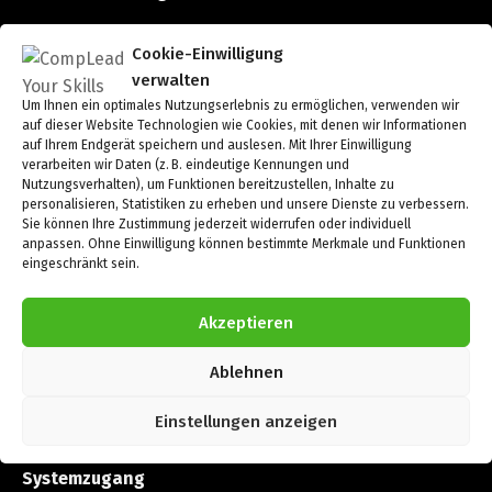
Strukturelle Steuerbarkeit prüfen.
Cookie-Einwilligung
15 Minuten.
verwalten
Um Ihnen ein optimales Nutzungserlebnis zu ermöglichen, verwenden wir
Einordnung in 4 Steuerungsgrade.
auf dieser Website Technologien wie Cookies, mit denen wir Informationen
Diagnose vor Intervention
auf Ihrem Endgerät speichern und auslesen. Mit Ihrer Einwilligung
verarbeiten wir Daten (z. B. eindeutige Kennungen und
Lagebild starten
Nutzungsverhalten), um Funktionen bereitzustellen, Inhalte zu
personalisieren, Statistiken zu erheben und unsere Dienste zu verbessern.
Sie können Ihre Zustimmung jederzeit widerrufen oder individuell
anpassen. Ohne Einwilligung können bestimmte Merkmale und Funktionen
eingeschränkt sein.
Führung als System
Akzeptieren
Belastbare Entscheidungsarchitektur
für Organisationen, die unter Druck,
Komplexität und Skalierungsanforderungen
Ablehnen
tragfähig bleiben müssen.
Einstellungen anzeigen
Systemzugang