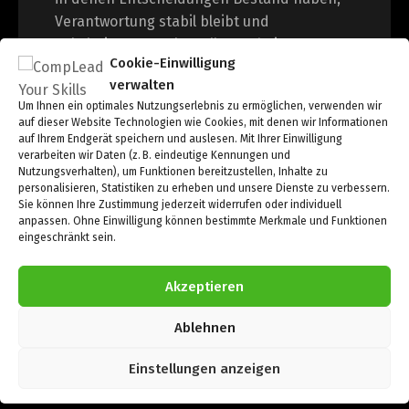
Verantwortung stabil bleibt und
Eskalationen strukturell verarbeitet
Cookie-Einwilligung
werden.
verwalten
Führung wird unabhängig von Personen
Um Ihnen ein optimales Nutzungserlebnis zu ermöglichen, verwenden wir
auf dieser Website Technologien wie Cookies, mit denen wir Informationen
wirksam – auch unter Belastung, Wachstum
auf Ihrem Endgerät speichern und auslesen. Mit Ihrer Einwilligung
und Transformation.
verarbeiten wir Daten (z. B. eindeutige Kennungen und
Nutzungsverhalten), um Funktionen bereitzustellen, Inhalte zu
personalisieren, Statistiken zu erheben und unsere Dienste zu verbessern.
Seit 2009 operative
Sie können Ihre Zustimmung jederzeit widerrufen oder individuell
Führungsverantwortung.
Arbeit mit
anpassen. Ohne Einwilligung können bestimmte Merkmale und Funktionen
eingeschränkt sein.
Geschäftsführungen, Vorständen und
öffentlichen Organisationen.
Akzeptieren
Ablehnen
Einstellungen anzeigen